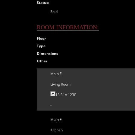
Status:
Sold
ROOM INFORMATION:
Floor
Type
Dimensions
Other
Main F.
Living Room
13'3"
x
12'8"
-
Main F.
Kitchen