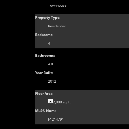
Townhouse
Property Type:
Residential
Bedrooms:
4
Bathrooms:
4.0
Year Built:
2012
Floor Area:
2,008 sq. ft.
MLS® Num:
F1214791