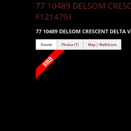
77 10489 DELSOM CRESC
F1214791
77 10489 DELSOM CRESCENT
DELTA V
Details
Photos (7)
Map | WalkScore