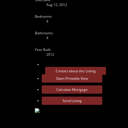
Aug 12, 2012
Bedrooms:
4
Bathrooms:
4
Year Built:
2012
Contact about this Listing
Open Printable View
Calculate Mortgage
Send Listing