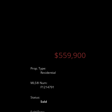
$559,900
Prop. Type:
Residential
MLS® Num:
F1214791
Status:
Sold
Sold Date: