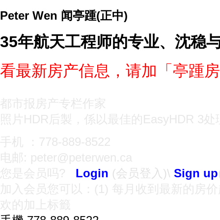
Peter Wen 闻亭踵(正中)
35年航天工程师的专业、沈稳
看最新房产信息，请加「亭踵房
都市报房产专栏作家
照片HDR后製，係以最佳的EasyHDR 3
手机 ：778-889-8522
电邮: peter@peterwen.ca
您是会员吗?
Login
(会员登入)
\
Sign up
加入会员您可以：(1) 每月收到最新的房
欢的加上标籤