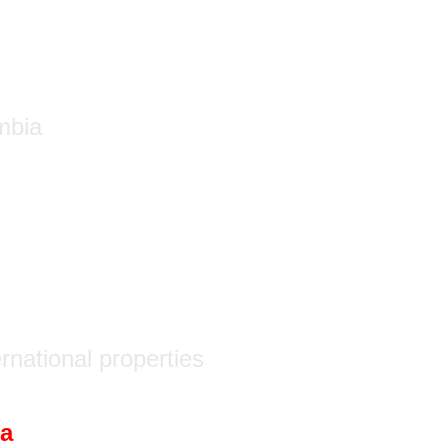
寻找房产
买房讯息
卖房讯息
Blog 部落格
报导
学校评
mbia
rnational properties
ia