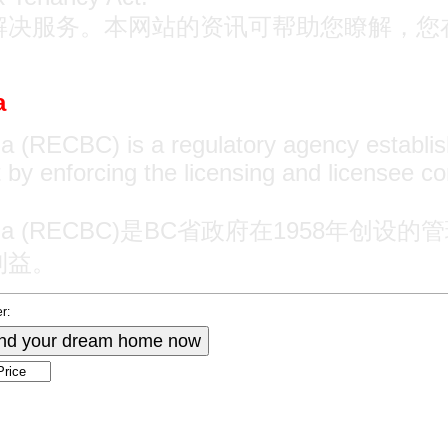
务。本网站的资讯可帮助您瞭解，您在BC住宅
a
ia (RECBC) is a regulatory agency establis
st by enforcing the licensing and licensee 
ritish Columbia (RECBC)是BC省政府
利益。
r:
ind your dream home now