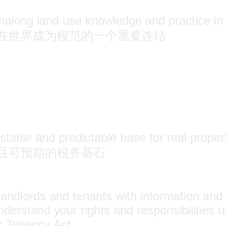
 making land use knowledge and practice in
在世界成为模范的一个重要连结
table and predictable base for real propert
且可预期的税务基石
andlords and tenants with information and 
understand your rights and responsibilities 
 Tenancy Act.