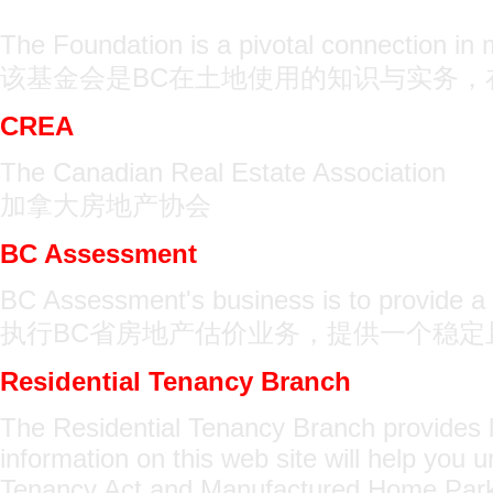
The Foundation is a pivotal connection in
该基金会是BC在土地使用的知识与实务，
CREA
The Canadian Real Estate Association
加拿大房地产协会
BC Assessment
BC Assessment's business is to provide a s
执行BC省房地产估价业务，提供一个稳定
Residential Tenancy Branch
The Residential Tenancy Branch provides l
information on this web site will help you 
Tenancy Act and Manufactured Home Park