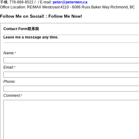
手機:
778-889-8522 /
:
/
E-mail:
peter@peterwen.ca
Office Location:
RE/MAX Westcoast #110 - 6086 Russ Baker Way Richmond, BC
Follow Me on Social! :
Follow Me Now!
Contact Form联系我
Leave me a message any time.
Name:
*
Email:
*
Phone:
Comment:
*